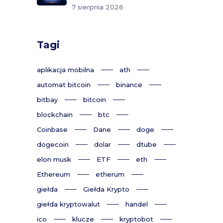
7 sierpnia 2026
Tagi
aplikacja mobilna
ath
automat bitcoin
binance
bitbay
bitcoin
blockchain
btc
Coinbase
Dane
doge
dogecoin
dolar
dtube
elon musk
ETF
eth
Ethereum
etherum
giełda
Giełda Krypto
giełda kryptowalut
handel
ico
klucze
kryptobot