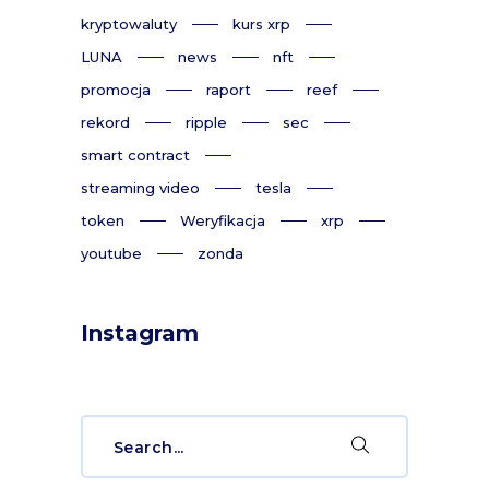
kryptowaluty
kurs xrp
LUNA
news
nft
promocja
raport
reef
rekord
ripple
sec
smart contract
streaming video
tesla
token
Weryfikacja
xrp
youtube
zonda
Instagram
Search
for: