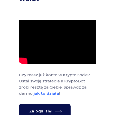
Czy masz już konto w KryptoBocie?
Ustal swoją strategię a KryptoBot
zrobi resztę za Ciebie. Sprawdź za
darmo
jak to działa
!
Zaloguj się!