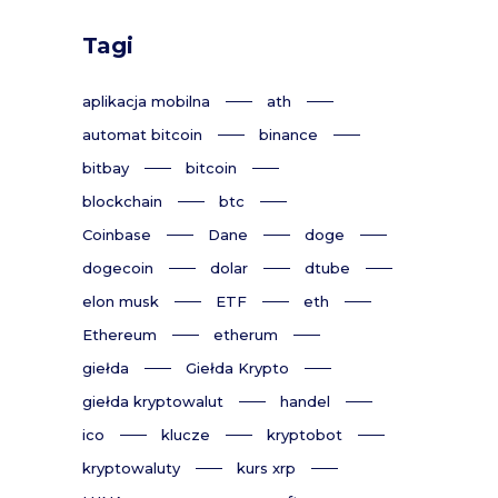
Tagi
aplikacja mobilna
ath
automat bitcoin
binance
bitbay
bitcoin
blockchain
btc
Coinbase
Dane
doge
dogecoin
dolar
dtube
elon musk
ETF
eth
Ethereum
etherum
giełda
Giełda Krypto
giełda kryptowalut
handel
ico
klucze
kryptobot
kryptowaluty
kurs xrp