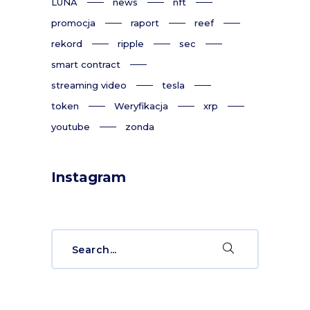
LUNA
news
nft
promocja
raport
reef
rekord
ripple
sec
smart contract
streaming video
tesla
token
Weryfikacja
xrp
youtube
zonda
Instagram
Search
for: