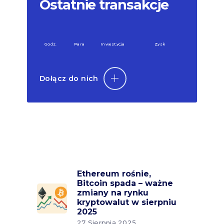
Ostatnie transakcje
Godz.
Para
Inwestycja
Zysk
Dołącz do nich
Ethereum rośnie,
Bitcoin spada – ważne
zmiany na rynku
kryptowalut w sierpniu
2025
27 Sierpnia 2025