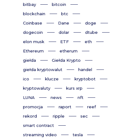
bitbay
bitcoin
blockchain
btc
Coinbase
Dane
doge
dogecoin
dolar
dtube
elon musk
ETF
eth
Ethereum
etherum
giełda
Giełda Krypto
giełda kryptowalut
handel
ico
klucze
kryptobot
kryptowaluty
kurs xrp
LUNA
news
nft
promocja
raport
reef
rekord
ripple
sec
smart contract
streaming video
tesla