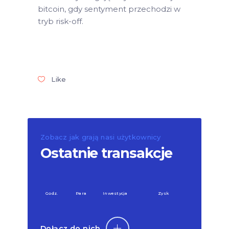
bitcoin, gdy sentyment przechodzi w
tryb risk-off.
Like
Zobacz jak grają nasi użytkownicy
Ostatnie transakcje
Godz.
Para
Inwestycja
Zysk
Dołącz do nich