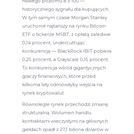
niskiego poziomu 8 z 100 —
historycznego sygnału dla kupujących.
W tym samym czasie Morgan Stanley
uruchomił najtańszy na rynku Bitcoin
ETF o tickerze MSBT, z opłatą zaledwie
0,14 procent, undercuttując
konkurencję — BlackRock IBIT pobiera
0,25 procent, a Grayscale 0,15 procent.
To konkurencja wśród gigantycznych
graczy finansowych, które przed
kilkoma laty odmówiłyby wejścia na
rynek kryptowalut.
Równolegle rynek przechodzi zmianę
strukturalną. Wolumen handlu
kontraktami wieczystymi na głównych
giełdach spadł z 27,1 biliona dolarów w