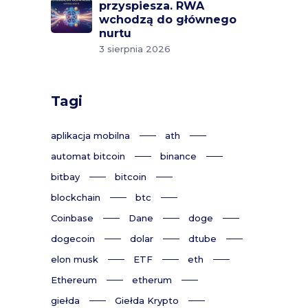
przyspiesza. RWA
wchodzą do głównego
nurtu
3 sierpnia 2026
Tagi
aplikacja mobilna
ath
automat bitcoin
binance
bitbay
bitcoin
blockchain
btc
Coinbase
Dane
doge
dogecoin
dolar
dtube
elon musk
ETF
eth
Ethereum
etherum
giełda
Giełda Krypto