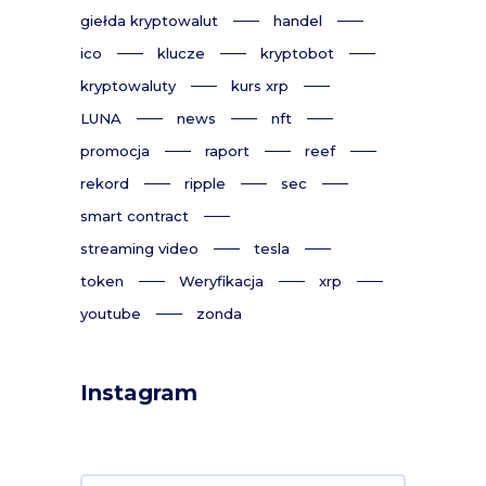
giełda kryptowalut
handel
ico
klucze
kryptobot
kryptowaluty
kurs xrp
LUNA
news
nft
promocja
raport
reef
rekord
ripple
sec
smart contract
streaming video
tesla
token
Weryfikacja
xrp
youtube
zonda
Instagram
Search