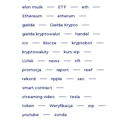
elon musk
ETF
eth
Ethereum
etherum
giełda
Giełda Krypto
giełda kryptowalut
handel
ico
klucze
kryptobot
kryptowaluty
kurs xrp
LUNA
news
nft
promocja
raport
reef
rekord
ripple
sec
smart contract
streaming video
tesla
token
Weryfikacja
xrp
youtube
zonda