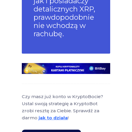
jak i posiadaczy
detalicznych XRP,
prawdopodobnie
nie wchodzą w
rachubę.
Czy masz już konto w KryptoBocie?
Ustal swoją strategię a KryptoBot
zrobi resztę za Ciebie. Sprawdź za
darmo
jak to działa
!