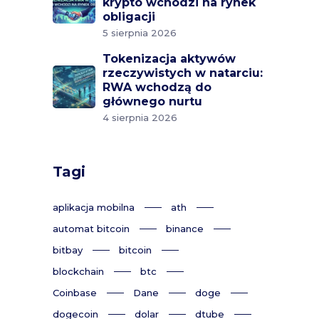
krypto wchodzi na rynek
obligacji
5 sierpnia 2026
Tokenizacja aktywów
rzeczywistych w natarciu:
RWA wchodzą do
głównego nurtu
4 sierpnia 2026
Tagi
aplikacja mobilna
ath
automat bitcoin
binance
bitbay
bitcoin
blockchain
btc
Coinbase
Dane
doge
dogecoin
dolar
dtube