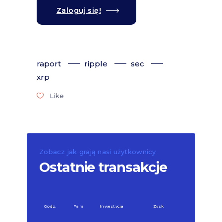
Zaloguj się!
raport
ripple
sec
xrp
Like
Zobacz jak grają nasi użytkownicy
Ostatnie transakcje
Godz.
Para
Inwestycja
Zysk