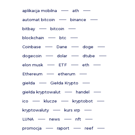
aplikacja mobilna
ath
automat bitcoin
binance
bitbay
bitcoin
blockchain
btc
Coinbase
Dane
doge
dogecoin
dolar
dtube
elon musk
ETF
eth
Ethereum
etherum
giełda
Giełda Krypto
giełda kryptowalut
handel
ico
klucze
kryptobot
kryptowaluty
kurs xrp
LUNA
news
nft
promocja
raport
reef