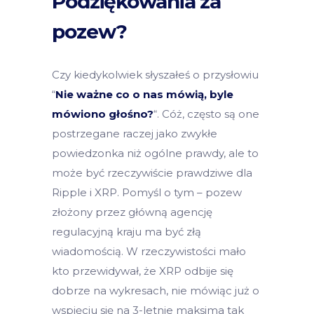
Podziękowania za
pozew?
Czy kiedykolwiek słyszałeś o przysłowiu
“
Nie ważne co o nas mówią, byle
mówiono głośno?
“. Cóż, często są one
postrzegane raczej jako zwykłe
powiedzonka niż ogólne prawdy, ale to
może być rzeczywiście prawdziwe dla
Ripple i XRP. Pomyśl o tym – pozew
złożony przez główną agencję
regulacyjną kraju ma być złą
wiadomością. W rzeczywistości mało
kto przewidywał, że XRP odbije się
dobrze na wykresach, nie mówiąc już o
wspięciu się na 3-letnie maksima tak