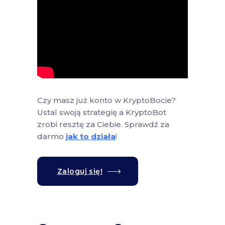
Czy masz już konto w KryptoBocie?
Ustal swoją strategię a KryptoBot
zrobi resztę za Ciebie. Sprawdź za
darmo
jak to działa
!
Zaloguj się!