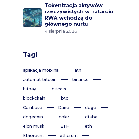
Tokenizacja aktywów
rzeczywistych w natarciu:
RWA wchodzą do
głównego nurtu
4 sierpnia 2026
Tagi
aplikacja mobilna
ath
automat bitcoin
binance
bitbay
bitcoin
blockchain
btc
Coinbase
Dane
doge
dogecoin
dolar
dtube
elon musk
ETF
eth
Ethereum
etherum