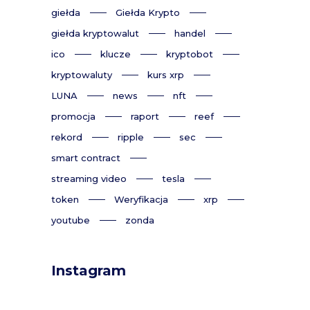
giełda
Giełda Krypto
giełda kryptowalut
handel
ico
klucze
kryptobot
kryptowaluty
kurs xrp
LUNA
news
nft
promocja
raport
reef
rekord
ripple
sec
smart contract
streaming video
tesla
token
Weryfikacja
xrp
youtube
zonda
Instagram