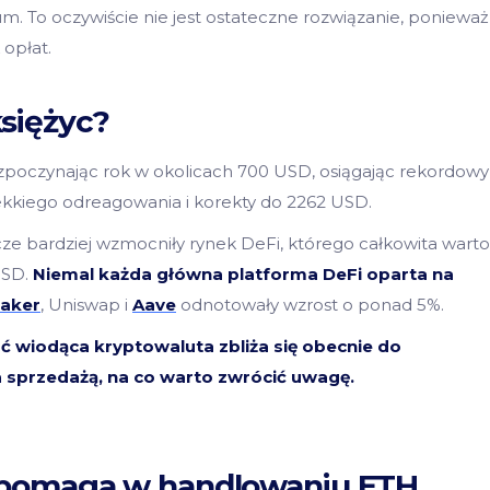
um. To oczywiście nie jest ostateczne rozwiązanie, poniewa
 opłat.
siężyc?
ozpoczynając rok w okolicach 700 USD, osiągając rekordowy
ekkiego odreagowania i korekty do 2262 USD.
ze bardziej wzmocniły rynek DeFi, którego całkowita warto
USD.
Niemal każda główna platforma DeFi oparta na
aker
, Uniswap i
Aave
odnotowały wzrost o ponad 5%.
ć wiodąca kryptowaluta zbliża się obecnie do
 sprzedażą, na co warto zwrócić uwagę.
ś pomaga w handlowaniu ETH