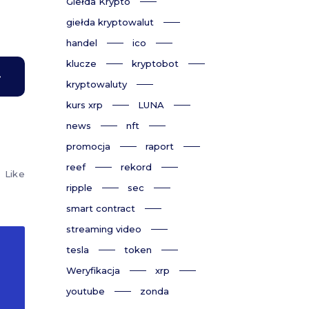
Giełda Krypto
giełda kryptowalut
handel
ico
klucze
kryptobot
kryptowaluty
kurs xrp
LUNA
news
nft
promocja
raport
reef
rekord
Like
ripple
sec
smart contract
streaming video
tesla
token
Weryfikacja
xrp
youtube
zonda