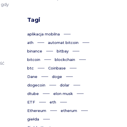
ż gdy
Tagi
aplikacja mobilna
ath
automat bitcoin
binance
bitbay
bitcoin
blockchain
ść
btc
Coinbase
Dane
doge
dogecoin
dolar
dtube
elon musk
ETF
eth
Ethereum
etherum
giełda