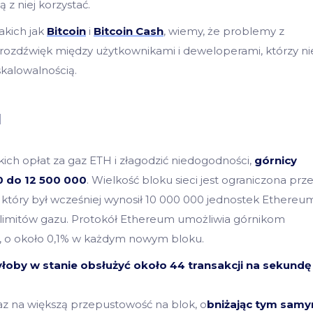
z niej korzystać.
takich jak
Bitcoin
i
Bitcoin Cash
, wiemy, że problemy z
zą rozdźwięk między użytkownikami i deweloperami, którzy ni
kalowalnością.
u
ich opłat za gaz ETH i złagodzić niedogodności,
górnicy
00 do 12 500 000
. Wielkość bloku sieci jest ograniczona prz
, który był wcześniej wynosił 10 000 000 jednostek Ethereu
d limitów gazu. Protokół Ethereum umożliwia górnikom
ł, o około 0,1% w każdym nowym bloku.
yłoby w stanie obsłużyć około 44 transakcji na sekundę
az na większą przepustowość na blok, o
bniżając tym sam