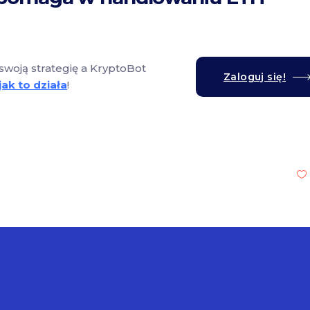
swoją strategię a KryptoBot
Zaloguj się!
jak to działa
!