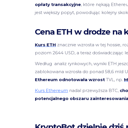
opłaty transakcyjne
, które nękają Ethere
jest większy popyt, powodując kolejny skok
Cena ETH w drodze na k
Kurs ETH
znacznie wzrosta w tej hossie, r
poziom 2644 USD, a teraz doświadczając l
Według analiz rynkowych, wyniki ETH jeszc
zablokowana wzrosła do ponad 58,6 mld 
Ethereum odnotowała wzrost
TVL, np.
M
Kurs Ethereum
nadal przewyższa BTC,
cho
potencjalnego obszaru zainteresowania
KryptoBot dzielnie dzi