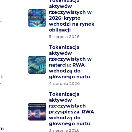
Tokenizacja
aktywów
rzeczywistych w
2026: krypto
e
wchodzi na rynek
obligacji
5 sierpnia 2026
Tokenizacja
aktywów
rzeczywistych w
natarciu: RWA
wchodzą do
ez
głównego nurtu
4 sierpnia 2026
m
Tokenizacja
aktywów
rzeczywistych
przyspiesza. RWA
wchodzą do
głównego nurtu
ym
3 sierpnia 2026