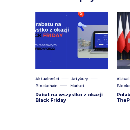
Aktualności
Artykuły
Aktual
Blockchain
Market
Blockc
Rabat na wszystko z okazji
Polak
Black Friday
TheP