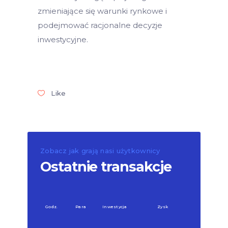
zmieniające się warunki rynkowe i
podejmować racjonalne decyzje
inwestycyjne.
Like
Zobacz jak grają nasi użytkownicy
Ostatnie transakcje
Godz.
Para
Inwestycja
Zysk