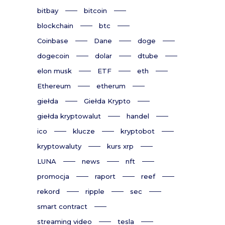
bitbay
bitcoin
blockchain
btc
Coinbase
Dane
doge
dogecoin
dolar
dtube
elon musk
ETF
eth
Ethereum
etherum
giełda
Giełda Krypto
giełda kryptowalut
handel
ico
klucze
kryptobot
kryptowaluty
kurs xrp
LUNA
news
nft
promocja
raport
reef
rekord
ripple
sec
smart contract
streaming video
tesla