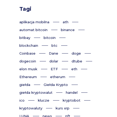
Tagi
aplikacja mobilna
ath
automat bitcoin
binance
bitbay
bitcoin
blockchain
btc
Coinbase
Dane
doge
dogecoin
dolar
dtube
elon musk
ETF
eth
Ethereum
etherum
giełda
Giełda Krypto
giełda kryptowalut
handel
ico
klucze
kryptobot
kryptowaluty
kurs xrp
LUNA
news
nft