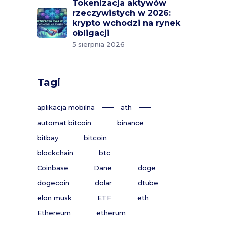
Tokenizacja aktywów
rzeczywistych w 2026:
krypto wchodzi na rynek
obligacji
5 sierpnia 2026
Tagi
aplikacja mobilna
ath
automat bitcoin
binance
bitbay
bitcoin
blockchain
btc
Coinbase
Dane
doge
dogecoin
dolar
dtube
elon musk
ETF
eth
Ethereum
etherum