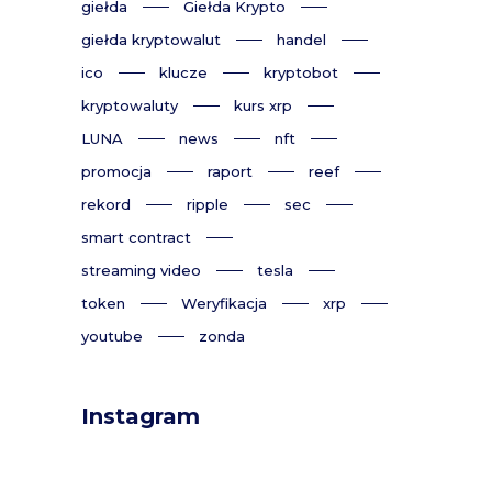
giełda
Giełda Krypto
giełda kryptowalut
handel
ico
klucze
kryptobot
kryptowaluty
kurs xrp
LUNA
news
nft
promocja
raport
reef
rekord
ripple
sec
smart contract
streaming video
tesla
token
Weryfikacja
xrp
youtube
zonda
Instagram