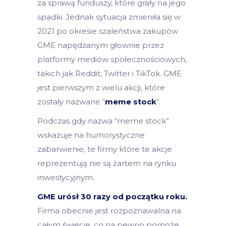
za sprawą funduszy, które grały na jego
spadki. Jednak sytuacja zmieniła się w
2021 po okresie szaleństwa zakupów
GME napędzanym głownie przez
platformy mediów społecznościowych,
takich jak Reddit, Twitter i TikTok. GME
jest pierwszym z wielu akcji, które
zostały nazwane “
meme stock
“.
Podczas gdy nazwa “meme stock”
wskazuje na humorystyczne
zabarwienie, te firmy które te akcje
reprezentują nie są żartem na rynku
inwestycyjnym.
GME urósł 30 razy od początku roku.
Firma obecnie jest rozpoznawalna na
całym świecie, co na pewno pomoże