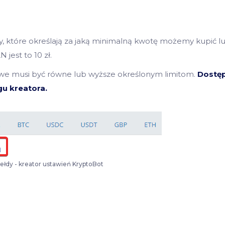
ity, które określają za jaką minimalną kwotę możemy kupić l
jest to 10 zł.
owe musi być równe lub wyższe określonym limitom.
Dostę
u kreatora.
iełdy - kreator ustawień KryptoBot