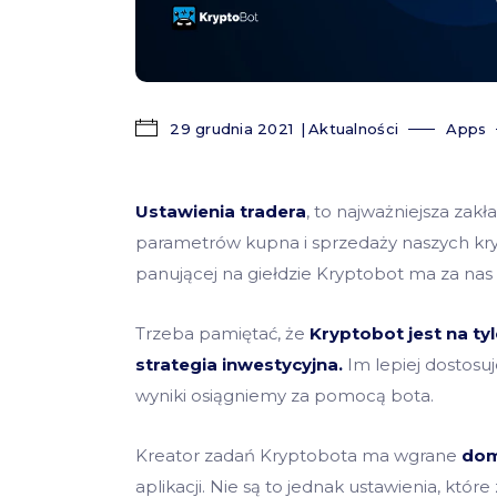
29 grudnia 2021
Aktualności
Apps
Ustawienia tradera
, to najważniejsza zak
parametrów kupna i sprzedaży naszych kryp
panującej na giełdzie Kryptobot ma za nas
Trzeba pamiętać, że
Kryptobot jest na tyl
strategia inwestycyjna.
Im lepiej dostosu
wyniki osiągniemy za pomocą bota.
Kreator zadań Kryptobota ma wgrane
dom
aplikacji. Nie są to jednak ustawienia, któr