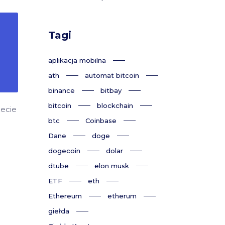
Tagi
aplikacja mobilna
ath
automat bitcoin
binance
bitbay
bitcoin
blockchain
żecie
btc
Coinbase
Dane
doge
dogecoin
dolar
dtube
elon musk
ETF
eth
Ethereum
etherum
giełda