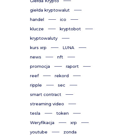
Giełda Krypto
giełda kryptowalut
handel
ico
klucze
kryptobot
kryptowaluty
kurs xrp
LUNA
news
nft
promocja
raport
reef
rekord
ripple
sec
smart contract
streaming video
tesla
token
Weryfikacja
xrp
youtube
zonda