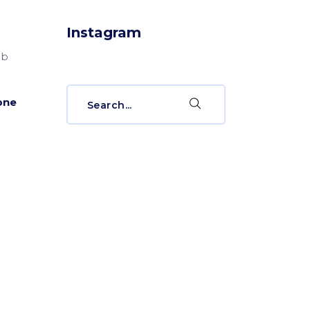
Instagram
ub
Search
pne
for: