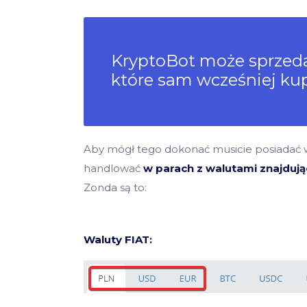
KryptoBot może sprzeda
które sam wcześniej kup
Aby mógł tego dokonać musicie posiadać w
handlować
w parach z walutami znajduj
Zonda są to:
Waluty FIAT: