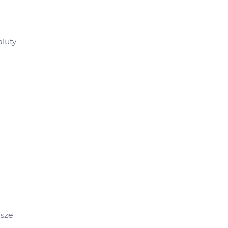
luty
asze