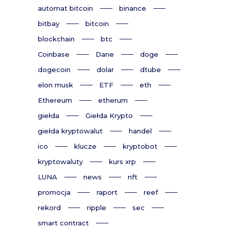
automat bitcoin
binance
bitbay
bitcoin
blockchain
btc
Coinbase
Dane
doge
dogecoin
dolar
dtube
elon musk
ETF
eth
Ethereum
etherum
giełda
Giełda Krypto
giełda kryptowalut
handel
ico
klucze
kryptobot
kryptowaluty
kurs xrp
LUNA
news
nft
promocja
raport
reef
rekord
ripple
sec
smart contract