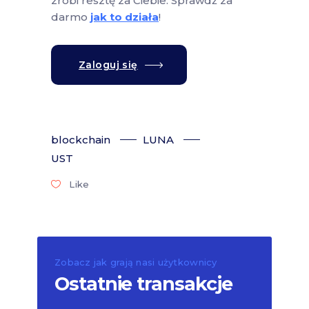
zrobi resztę za Ciebie. Sprawdź za
darmo
jak to działa
!
Zaloguj się
blockchain
LUNA
UST
Like
Zobacz jak grają nasi użytkownicy
Ostatnie transakcje