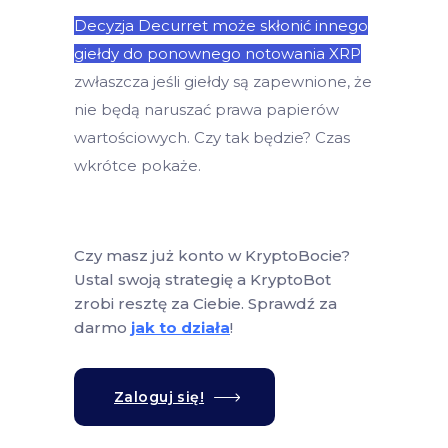
Decyzja Decurret może skłonić innego
giełdy do ponownego notowania XRP
zwłaszcza jeśli giełdy są zapewnione, że
nie będą naruszać prawa papierów
wartościowych. Czy tak będzie? Czas
wkrótce pokaże.
Czy masz już konto w KryptoBocie?
Ustal swoją strategię a KryptoBot
zrobi resztę za Ciebie. Sprawdź za
darmo
jak to działa
!
Zaloguj się!