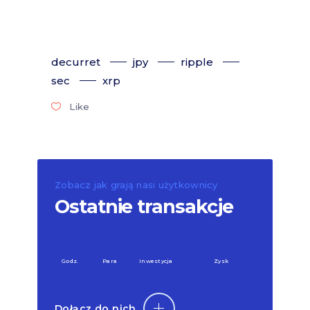
decurret
jpy
ripple
sec
xrp
Like
Zobacz jak grają nasi użytkownicy
Ostatnie transakcje
Godz.
Para
Inwestycja
Zysk
Dołącz do nich