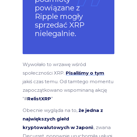
powiązane z
Ripple mogły
sprzedać XRP
nielegalnie.
Wywołało to wrzawę wśród
społeczności XRP.
Pisaliśmy o tym
jakiś czas temu. Od tamtego momentu
zapoczątkowano wspominaną akcję
“#
RelistXRP
”
Obecnie wygląda na to,
że jedna z
największych giełd
kryptowalutowych w Japoni
i, zwana
Decurret, ponownie uruchomiła usługi