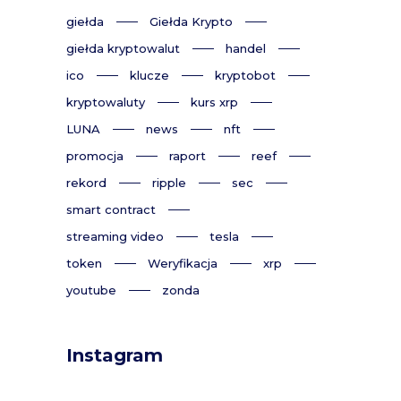
giełda
Giełda Krypto
giełda kryptowalut
handel
ico
klucze
kryptobot
kryptowaluty
kurs xrp
LUNA
news
nft
promocja
raport
reef
rekord
ripple
sec
smart contract
streaming video
tesla
token
Weryfikacja
xrp
youtube
zonda
Instagram