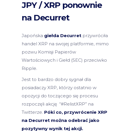
JPY / XRP ponownie
na Decurret
Japońska
giełda Decurret
przywróciła
handel XRP na swojej platformie, mimo
pozwu Komisji Papierów
Wartościowych i Giełd (SEC) przeciwko
Ripple.
Jest to bardzo dobry sygnał dla
posiadaczy XRP, którzy ostatnio w
opozycji do toczącego się procesu
rozpoczęli akcję “#RelistXRP” na
Twitterze.
Póki co, przywrócenie XRP
na Decurret można odebrać jako
pozytywny wynik tej akcji.