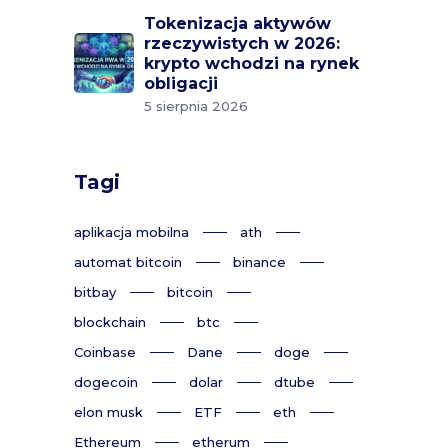
Tokenizacja aktywów
rzeczywistych w 2026:
krypto wchodzi na rynek
obligacji
5 sierpnia 2026
Tagi
aplikacja mobilna
ath
automat bitcoin
binance
bitbay
bitcoin
blockchain
btc
Coinbase
Dane
doge
dogecoin
dolar
dtube
elon musk
ETF
eth
Ethereum
etherum