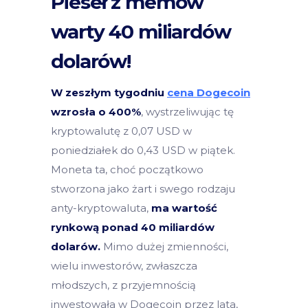
Pieseł z memów
warty 40 miliardów
dolarów!
W zeszłym tygodniu
cena Dogecoin
wzrosła o 400%
, wystrzeliwując tę
kryptowalutę z 0,07 USD w
poniedziałek do 0,43 USD w piątek.
Moneta ta, choć początkowo
stworzona jako żart i swego rodzaju
anty-kryptowaluta,
ma wartość
rynkową ponad 40 miliardów
dolarów.
Mimo dużej zmienności,
wielu inwestorów, zwłaszcza
młodszych, z przyjemnością
inwestowała w Dogecoin przez lata,