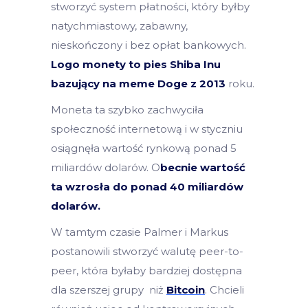
stworzyć system płatności, który byłby
natychmiastowy, zabawny,
nieskończony i bez opłat bankowych.
Logo monety to pies Shiba Inu
bazujący na meme Doge z 2013
roku.
Moneta ta szybko zachwyciła
społeczność internetową i w styczniu
osiągnęła wartość rynkową ponad 5
miliardów dolarów. O
becnie wartość
ta wzrosła do ponad 40 miliardów
dolarów.
W tamtym czasie Palmer i Markus
postanowili stworzyć walutę peer-to-
peer, która byłaby bardziej dostępna
dla szerszej grupy niż
Bitcoin
. Chcieli