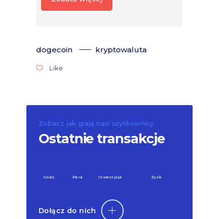
dogecoin
kryptowaluta
Like
Zobacz jak grają nasi użytkownicy
Ostatnie transakcje
Godz.
Para
Inwestycja
Zysk
Dołącz do nich