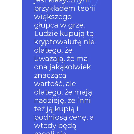
przykładem teorii
większego
głupca w grze.
Ludzie kupują tę
kryptowalutę nie
dlatego, że
uważają, że ma
ona jakąkolwiek
znaczącą
wartość, ale
dlatego, że mają
nadzieję, że inni
też ją kupią i
podniosą cenę, a
wtedy będą
mogli się