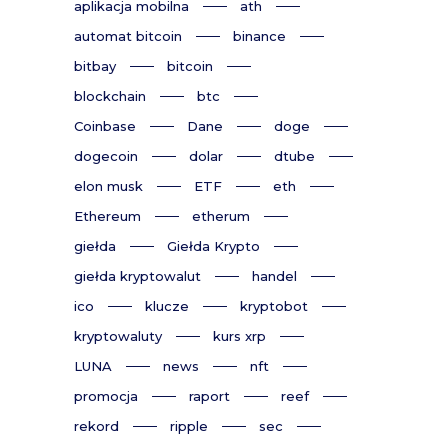
aplikacja mobilna
ath
automat bitcoin
binance
bitbay
bitcoin
blockchain
btc
Coinbase
Dane
doge
dogecoin
dolar
dtube
elon musk
ETF
eth
Ethereum
etherum
giełda
Giełda Krypto
giełda kryptowalut
handel
ico
klucze
kryptobot
kryptowaluty
kurs xrp
LUNA
news
nft
promocja
raport
reef
rekord
ripple
sec