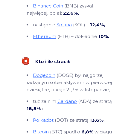
Binance Coin
(BNB) zyskał
najwięcej, bo aż
22,6%,
następnie
Solana
(SOL) –
12,4%,
Ethereum
(ETH) – dokładnie
10%.
Kto i ile stracił:
Dogecoin
(DOGE) był najgorzej
radzącym sobie aktywem w pierwszej
dziesiątce, tracąc 21,3% w listopadzie,
tuż za nim
Cardano
(ADA) ze stratą
18,8%
i
Polkadot
(DOT) ze stratą
13,6%
,
Bitcoin
(BTC) spadł o
6,8%
w ciągu