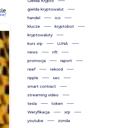
Giełda Krypto
giełda kryptowalut
handel
ico
klucze
kryptobot
kryptowaluty
kurs xrp
LUNA
news
nft
promocja
raport
reef
rekord
ripple
sec
smart contract
streaming video
tesla
token
Weryfikacja
xrp
youtube
zonda