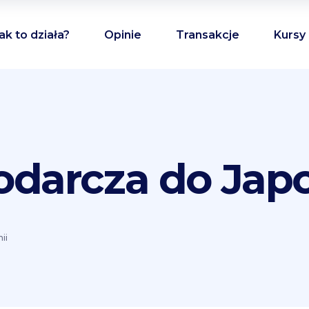
ak to działa?
Opinie
Transakcje
Kursy
odarcza do Japo
ii