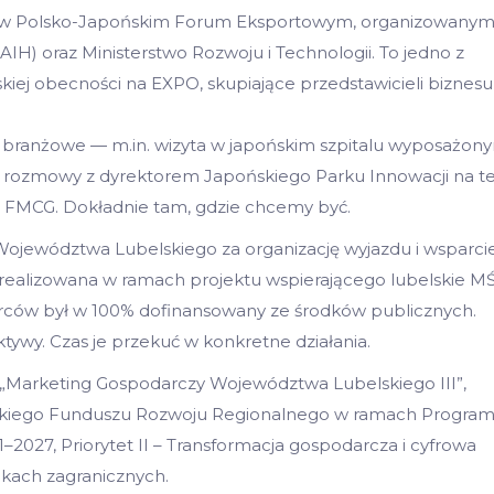
ał w Polsko-Japońskim Forum Eksportowym, organizowany
AIH) oraz Ministerstwo Rozwoju i Technologii. To jedno z
ej obecności na EXPO, skupiające przedstawicieli biznesu
 branżowe — m.in. wizyta w japońskim szpitalu wyposażon
z rozmowy z dyrektorem Japońskiego Parku Innowacji na 
e FMCG. Dokładnie tam, gdzie chcemy być.
jewództwa Lubelskiego za organizację wyjazdu i wsparci
a realizowana w ramach projektu wspierającego lubelskie M
biorców był w 100% dofinansowany ze środków publicznych.
ywy. Czas je przekuć w konkretne działania.
„Marketing Gospodarczy Województwa Lubelskiego III”,
skiego Funduszu Rozwoju Regionalnego w ramach Progra
2027, Priorytet II – Transformacja gospodarcza i cyfrowa
nkach zagranicznych.