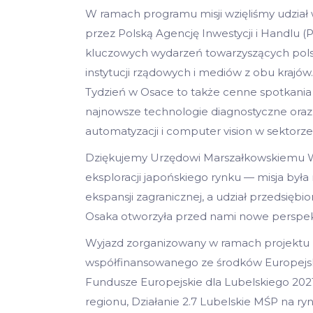
W ramach programu misji wzięliśmy udzi
przez Polską Agencję Inwestycji i Handlu (P
kluczowych wydarzeń towarzyszących polski
instytucji rządowych i mediów z obu krajów.
Tydzień w Osace to także cenne spotkania
najnowsze technologie diagnostyczne ora
automatyzacji i computer vision w sektorz
Dziękujemy Urzędowi Marszałkowskiemu Wo
eksploracji japońskiego rynku — misja był
ekspansji zagranicznej, a udział przedsię
Osaka otworzyła przed nami nowe perspekt
Wyjazd zorganizowany w ramach projektu 
współfinansowanego ze środków Europej
Fundusze Europejskie dla Lubelskiego 2021–
regionu, Działanie 2.7 Lubelskie MŚP na ry