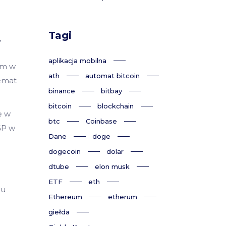
m
Tagi
,
aplikacja mobilna
ym w
ath
automat bitcoin
temat
binance
bitbay
bitcoin
blockchain
e w
btc
Coinbase
ŚP w
Dane
doge
dogecoin
dolar
dtube
elon musk
ETF
eth
mu
Ethereum
etherum
giełda