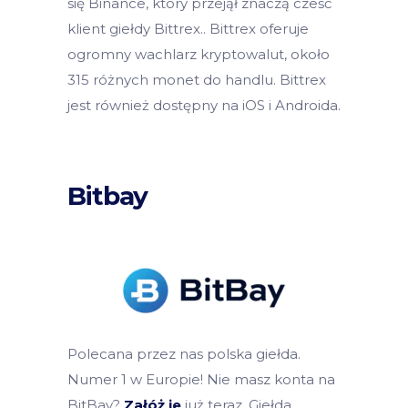
się Binance, który przejął znaczą cześć
klient giełdy Bittrex.. Bittrex oferuje
ogromny wachlarz kryptowalut, około
315 różnych monet do handlu. Bittrex
jest również dostępny na iOS i Androida.
Bitbay
Polecana przez nas polska giełda.
Numer 1 w Europie! Nie masz konta na
BitBay?
Załóż je
już teraz. Giełda