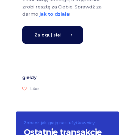
zrobi resztę za Ciebie. Sprawdź za
darmo
jak to działa
!
Zaloguj się!
giełdy
Like
Zobacz jak grają nasi użytkownicy
Ostatnie transakcje