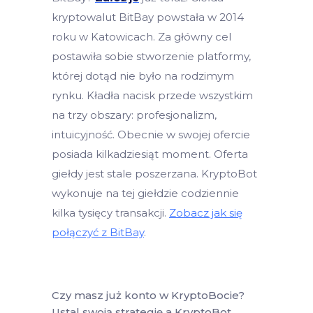
kryptowalut BitBay powstała w 2014
roku w Katowicach. Za główny cel
postawiła sobie stworzenie platformy,
której dotąd nie było na rodzimym
rynku. Kładła nacisk przede wszystkim
na trzy obszary: profesjonalizm,
intuicyjność. Obecnie w swojej ofercie
posiada kilkadziesiąt moment. Oferta
giełdy jest stale poszerzana. KryptoBot
wykonuje na tej giełdzie codziennie
kilka tysięcy transakcji.
Zobacz jak się
połączyć z BitBay
.
Czy masz już konto w KryptoBocie?
Ustal swoją strategię a KryptoBot