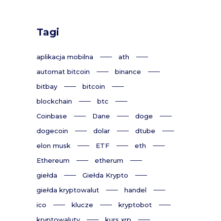
Tagi
aplikacja mobilna
ath
automat bitcoin
binance
bitbay
bitcoin
blockchain
btc
Coinbase
Dane
doge
dogecoin
dolar
dtube
elon musk
ETF
eth
Ethereum
etherum
giełda
Giełda Krypto
giełda kryptowalut
handel
ico
klucze
kryptobot
kryptowaluty
kurs xrp