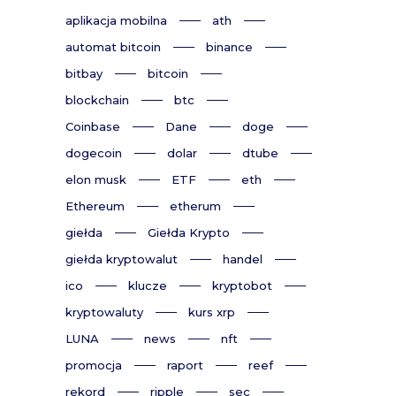
aplikacja mobilna
ath
automat bitcoin
binance
bitbay
bitcoin
blockchain
btc
Coinbase
Dane
doge
dogecoin
dolar
dtube
elon musk
ETF
eth
Ethereum
etherum
giełda
Giełda Krypto
giełda kryptowalut
handel
ico
klucze
kryptobot
kryptowaluty
kurs xrp
LUNA
news
nft
promocja
raport
reef
rekord
ripple
sec