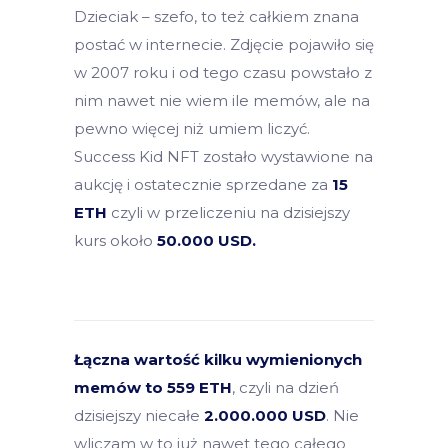
Dzieciak – szefo, to też całkiem znana
postać w internecie. Zdjęcie pojawiło się
w 2007 roku i od tego czasu powstało z
nim nawet nie wiem ile memów, ale na
pewno więcej niż umiem liczyć.
Success Kid NFT zostało wystawione na
aukcję i ostatecznie sprzedane za
15
ETH
czyli w przeliczeniu na dzisiejszy
kurs około
50.000 USD.
Łączna wartość kilku wymienionych
memów to 559 ETH
, czyli na dzień
dzisiejszy niecałe
2.000.000 USD
. Nie
wliczam w to już nawet tego całego