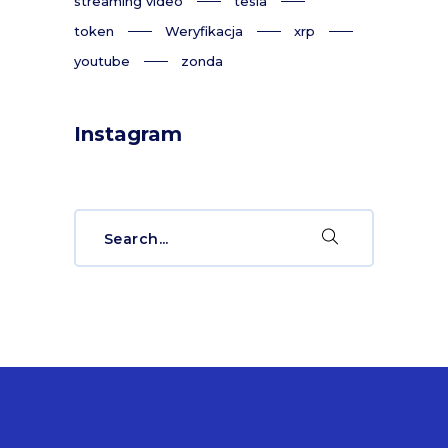
streaming video
tesla
token
Weryfikacja
xrp
youtube
zonda
Instagram
Search
for: