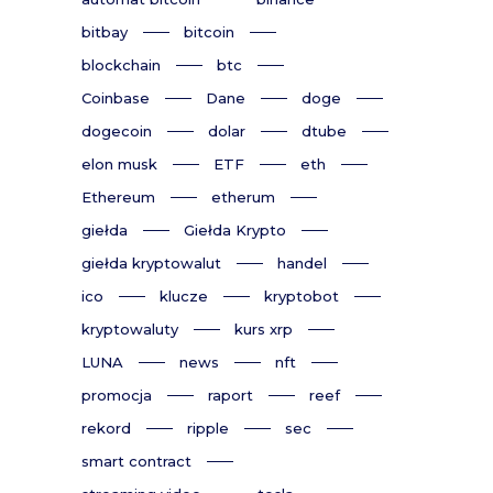
bitbay
bitcoin
blockchain
btc
Coinbase
Dane
doge
dogecoin
dolar
dtube
elon musk
ETF
eth
Ethereum
etherum
giełda
Giełda Krypto
giełda kryptowalut
handel
ico
klucze
kryptobot
kryptowaluty
kurs xrp
LUNA
news
nft
promocja
raport
reef
rekord
ripple
sec
smart contract