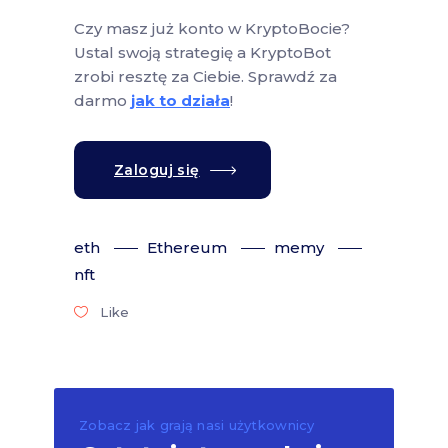
Czy masz już konto w KryptoBocie?
Ustal swoją strategię a KryptoBot
zrobi resztę za Ciebie. Sprawdź za
darmo
jak to działa
!
Zaloguj się
eth
Ethereum
memy
nft
Like
Zobacz jak grają nasi użytkownicy