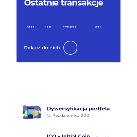
Ostatnie transakcje
Godz.
Para
Inwestycja
Zysk
Dołącz do nich
Dywersyfikacja portfela
15 Października 2021
ICO – Initial Coin