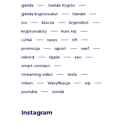
giełda
Giełda Krypto
giełda kryptowalut
handel
ico
klucze
kryptobot
kryptowaluty
kurs xrp
LUNA
news
nft
promocja
raport
reef
rekord
ripple
sec
smart contract
streaming video
tesla
token
Weryfikacja
xrp
youtube
zonda
Instagram