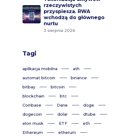
rzeczywistych
przyspiesza. RWA
wchodzą do głównego
nurtu
3 sierpnia 2026
Tagi
aplikacja mobilna
ath
automat bitcoin
binance
bitbay
bitcoin
blockchain
btc
Coinbase
Dane
doge
dogecoin
dolar
dtube
elon musk
ETF
eth
Ethereum
etherum