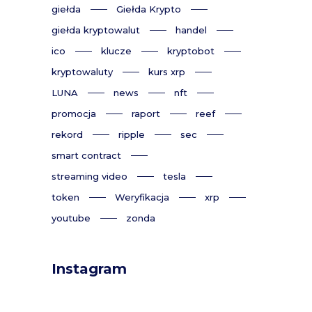
giełda
Giełda Krypto
giełda kryptowalut
handel
ico
klucze
kryptobot
kryptowaluty
kurs xrp
LUNA
news
nft
promocja
raport
reef
rekord
ripple
sec
smart contract
streaming video
tesla
token
Weryfikacja
xrp
youtube
zonda
Instagram