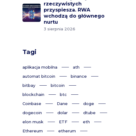
rzeczywistych
przyspiesza. RWA
wchodzą do głównego
nurtu
3 sierpnia 2026
Tagi
aplikacja mobilna
ath
automat bitcoin
binance
bitbay
bitcoin
blockchain
btc
Coinbase
Dane
doge
dogecoin
dolar
dtube
elon musk
ETF
eth
Ethereum
etherum