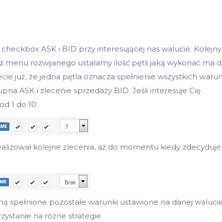
heckbox ASK i BID przy interesującej nas walucie. Kolejny
 menu rozwijanego ustalamy ilość pętli jaką wykonać ma d
cie już, że jedna pętla oznacza spełnienie wszystkich waru
na ASK i zlecenie sprzedaży BID. Jeśli interesuje Cię
od 1 do 10:
ealizował kolejne zlecenia, aż do momentu kiedy zdecyduj
ną spełnione pozostałe warunki ustawione na danej waluci
zystanie na różne strategie.