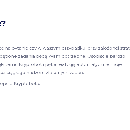
e?
ć na pytanie czy w waszym przypadku, przy założonej strat
 zapętlone zadania będą Wam potrzebne. Osobiście bardzo
ięki temu Kryptobot i pętla realizują automatycznie moje
ci ciągłego nadzoru zleconych zadań.
e opcje Kryptobota.