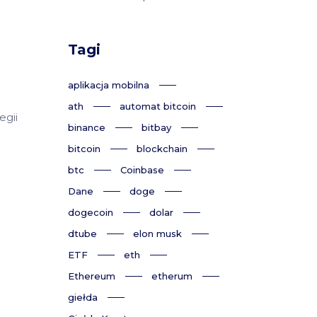
Tagi
aplikacja mobilna
ath
automat bitcoin
egii
binance
bitbay
bitcoin
blockchain
btc
Coinbase
Dane
doge
dogecoin
dolar
dtube
elon musk
ETF
eth
Ethereum
etherum
giełda