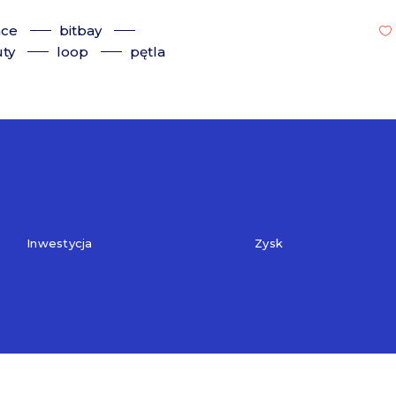
nce
bitbay
ty
loop
pętla
Inwestycja
Zysk