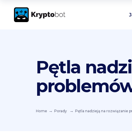
J
Pętla nadz
problemó
Home
Porady
Pętla nadzieją na rozwiązanie