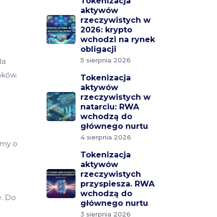
Tokenizacja
aktywów
rzeczywistych w
2026: krypto
wchodzi na rynek
obligacji
5 sierpnia 2026
la
nków.
Tokenizacja
aktywów
rzeczywistych w
natarciu: RWA
wchodzą do
głównego nurtu
4 sierpnia 2026
emy o
Tokenizacja
aktywów
rzeczywistych
przyspiesza. RWA
wchodzą do
e. Do
głównego nurtu
3 sierpnia 2026