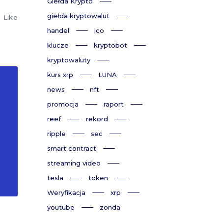
Giełda Krypto
giełda kryptowalut
Like
handel
ico
klucze
kryptobot
kryptowaluty
kurs xrp
LUNA
news
nft
promocja
raport
reef
rekord
ripple
sec
smart contract
streaming video
tesla
token
Weryfikacja
xrp
youtube
zonda