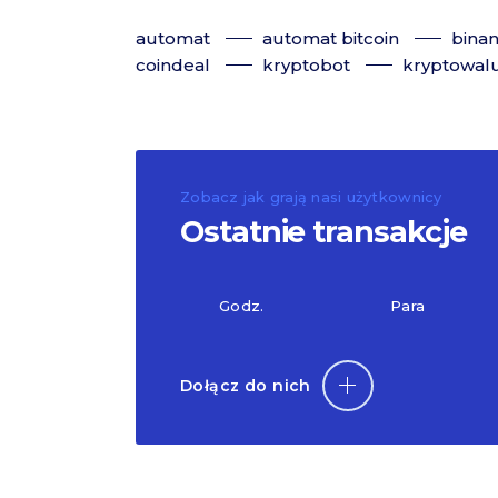
automat
automat bitcoin
bina
coindeal
kryptobot
kryptowalu
Zobacz jak grają nasi użytkownicy
Ostatnie transakcje
Godz.
Para
Dołącz do nich