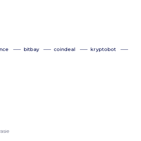
ance
bitbay
coindeal
kryptobot
asie