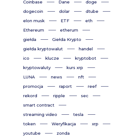
Coinbase
Dane
doge
dogecoin
dolar
dtube
elon musk
ETF
eth
Ethereum
etherum
giełda
Giełda Krypto
giełda kryptowalut
handel
ico
klucze
kryptobot
kryptowaluty
kurs xrp
LUNA
news
nft
promocja
raport
reef
rekord
ripple
sec
smart contract
streaming video
tesla
token
Weryfikacja
xrp
youtube
zonda