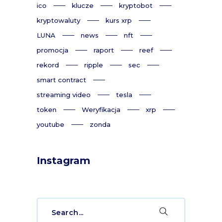
ico
klucze
kryptobot
kryptowaluty
kurs xrp
LUNA
news
nft
promocja
raport
reef
rekord
ripple
sec
smart contract
streaming video
tesla
token
Weryfikacja
xrp
youtube
zonda
Instagram
Search
for: