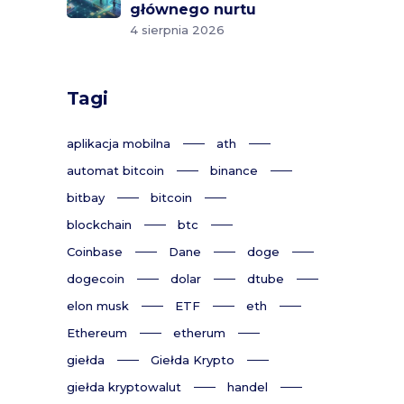
głównego nurtu
4 sierpnia 2026
Tagi
aplikacja mobilna
ath
automat bitcoin
binance
bitbay
bitcoin
blockchain
btc
Coinbase
Dane
doge
dogecoin
dolar
dtube
elon musk
ETF
eth
Ethereum
etherum
giełda
Giełda Krypto
giełda kryptowalut
handel