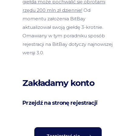
giełda może pochwalić się obrotami
rzędu 200 mln zł dziennie!
Od
momentu założenia BitBay
aktualizował swoją giełdę 3-krotnie.
Omawiany w tym poradniku sposób
rejestracji na BitBay dotyczy najnowszej
wersji 3.0.
Zakładamy konto
Przejdź na stronę rejestracji
Zarejestruj się