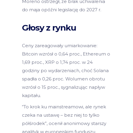
Moreno ostrzegł, że brak uchwalenia
do maja opóźni legislację do 2027 r.
Głosy z rynku
Ceny zareagowały umiarkowanie:
Bitcoin wzrósł o 0,64 proc., Ethereum o
1,69 proc., XRP o 1,74 proc. w 24
godziny po wydarzeniach, choć Solana
spadła o 0,26 proc. Wolumen obrotu
wzrósł o 15 proc., sygnalizując napływ
kapitału.
“To krok ku mainstreamowi, ale rynek
czeka na ustawę – bez niej to tylko
półśrodek”, ocenił anonimowy starszy
analityk w europejskim funduszu