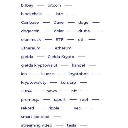
bitbay
bitcoin
blockchain
btc
Coinbase
Dane
doge
dogecoin
dolar
dtube
elon musk
ETF
eth
Ethereum
etherum
giełda
Giełda Krypto
giełda kryptowalut
handel
ico
klucze
kryptobot
kryptowaluty
kurs xrp
LUNA
news
nft
promocja
raport
reef
rekord
ripple
sec
smart contract
streaming video
tesla