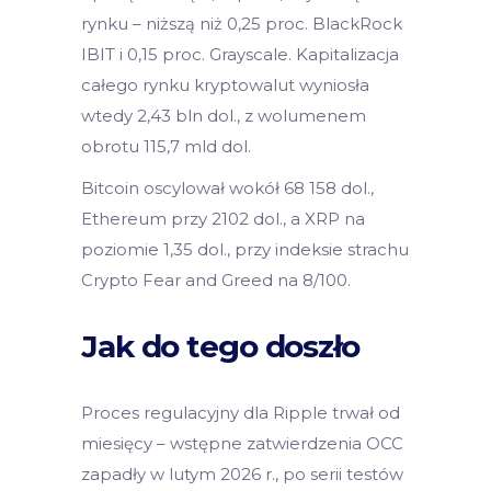
rynku – niższą niż 0,25 proc. BlackRock
IBIT i 0,15 proc. Grayscale. Kapitalizacja
całego rynku kryptowalut wyniosła
wtedy 2,43 bln dol., z wolumenem
obrotu 115,7 mld dol.
Bitcoin oscylował wokół 68 158 dol.,
Ethereum przy 2102 dol., a XRP na
poziomie 1,35 dol., przy indeksie strachu
Crypto Fear and Greed na 8/100.
Jak do tego doszło
Proces regulacyjny dla Ripple trwał od
miesięcy – wstępne zatwierdzenia OCC
zapadły w lutym 2026 r., po serii testów