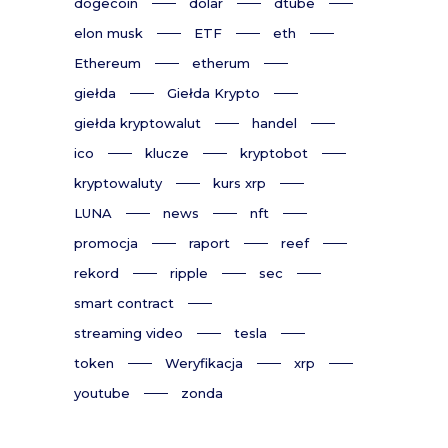
dogecoin
dolar
dtube
elon musk
ETF
eth
Ethereum
etherum
giełda
Giełda Krypto
giełda kryptowalut
handel
ico
klucze
kryptobot
kryptowaluty
kurs xrp
LUNA
news
nft
promocja
raport
reef
rekord
ripple
sec
smart contract
streaming video
tesla
token
Weryfikacja
xrp
youtube
zonda