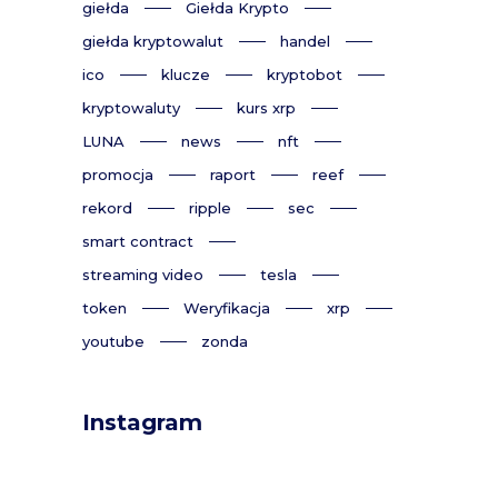
giełda
Giełda Krypto
giełda kryptowalut
handel
ico
klucze
kryptobot
kryptowaluty
kurs xrp
LUNA
news
nft
promocja
raport
reef
rekord
ripple
sec
smart contract
streaming video
tesla
token
Weryfikacja
xrp
youtube
zonda
Instagram