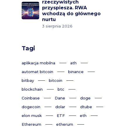
rzeczywistych
przyspiesza. RWA
wchodzą do głównego
nurtu
3 sierpnia 2026
Tagi
aplikacja mobilna
ath
automat bitcoin
binance
bitbay
bitcoin
blockchain
btc
Coinbase
Dane
doge
dogecoin
dolar
dtube
elon musk
ETF
eth
Ethereum
etherum