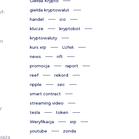
Giełda Krypto
giełda kryptowalut
f-
handel
ico
klucze
kryptobot
kryptowaluty
ln
kurs xrp
LUNA
news
nft
promocja
raport
reef
rekord
ripple
sec
smart contract
streaming video
y
tesla
token
Weryfikacja
xrp
youtube
zonda
wiążą