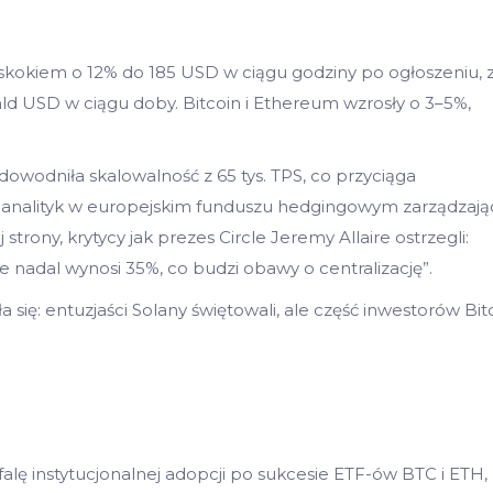
okiem o 12% do 185 USD w ciągu godziny po ogłoszeniu, 
 USD w ciągu doby. Bitcoin i Ethereum wzrosły o 3–5%,
udowodniła skalowalność z 65 tys. TPS, co przyciąga
 analityk w europejskim funduszu hedgingowym zarządzaj
trony, krytycy jak prezes Circle Jeremy Allaire ostrzegli:
e nadal wynosi 35%, co budzi obawy o centralizację”.
a się: entuzjaści Solany świętowali, ale część inwestorów Bit
falę instytucjonalnej adopcji po sukcesie ETF-ów BTC i ETH,