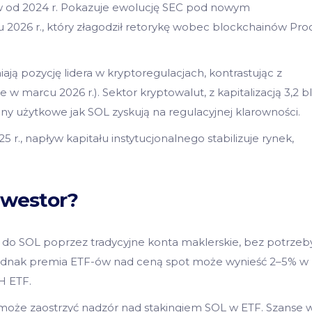
ów od 2024 r. Pokazuje ewolucję SEC pod nowym
026 r., który złagodził retorykę wobec blockchainów Proo
ą pozycję lidera w kryptoregulacjach, kontrastując z
 marcu 2026 r.). Sektor kryptowalut, z kapitalizacją 3,2 b
eny użytkowe jak SOL zyskują na regulacyjnej klarowności.
5 r., napływ kapitału instytucjonalnego stabilizuje rynek,
nwestor?
ęp do SOL poprzez tradycyjne konta maklerskie, bez potrzeb
ednak premia ETF-ów nad ceną spot może wynieść 2–5% w
H ETF.
 może zaostrzyć nadzór nad stakingiem SOL w ETF. Szanse 