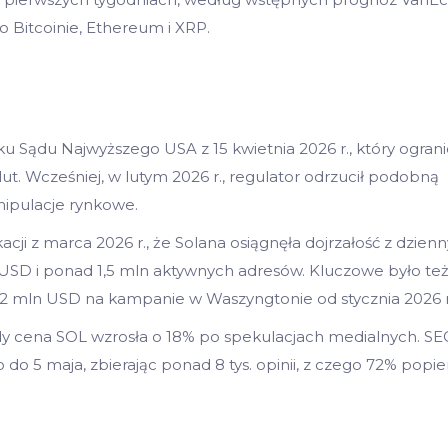
 Bitcoinie, Ethereum i XRP.
u Sądu Najwyższego USA z 15 kwietnia 2026 r., który ograni
ut. Wcześniej, w lutym 2026 r., regulator odrzucił podobną
ipulacje rynkowe.
ji z marca 2026 r., że Solana osiągnęła dojrzałość z dzien
USD i ponad 1,5 mln aktywnych adresów. Kluczowe było te
12 mln USD na kampanie w Waszyngtonie od stycznia 2026 r
gdy cena SOL wzrosła o 18% po spekulacjach medialnych. SE
o 5 maja, zbierając ponad 8 tys. opinii, z czego 72% popie