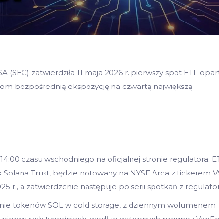
 (SEC) zatwierdziła 11 maja 2026 r. pierwszy spot ETF opar
ucjom bezpośrednią ekspozycję na czwartą największą
4:00 czasu wschodniego na oficjalnej stronie regulatora. E
Solana Trust, będzie notowany na NYSE Arca z tickerem V
25 r., a zatwierdzenie następuje po serii spotkań z regulato
anie tokenów SOL w cold storage, z dziennym wolumenem
pierwszych tygodniach, według wstępnych prognoz VanEc