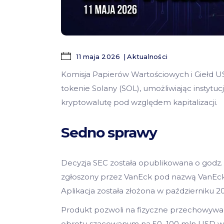
11 maja 2026
Aktualności
Komisja Papierów Wartościowych i Giełd USA
tokenie Solany (SOL), umożliwiając instyt
kryptowalutę pod względem kapitalizacji.
Sedno sprawy
Decyzja SEC została opublikowana o godz. 1
zgłoszony przez VanEck pod nazwą VanEck 
Aplikacja została złożona w październiku 20
Produkt pozwoli na fizyczne przechowyw
obrotu szacowanym na 50–100 mln USD w 