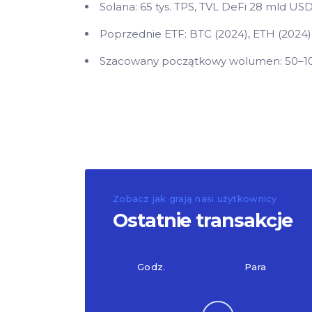
Solana: 65 tys. TPS, TVL DeFi 28 mld USD
Poprzednie ETF: BTC (2024), ETH (2024),
Szacowany początkowy wolumen: 50–10
Zobacz jak grają nasi użytkownicy
Ostatnie transakcje
Godz.
Para