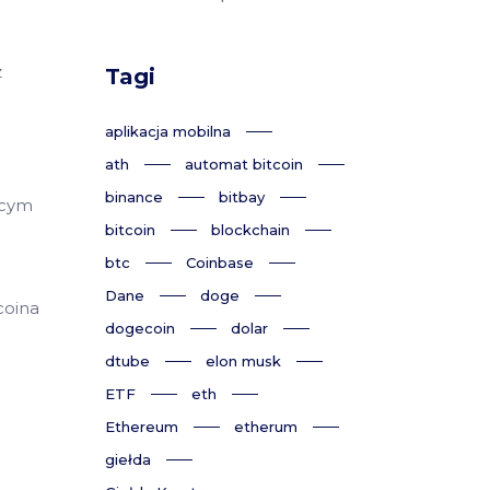
z
Tagi
aplikacja mobilna
ath
automat bitcoin
binance
bitbay
ącym
bitcoin
blockchain
btc
Coinbase
Dane
doge
coina
dogecoin
dolar
dtube
elon musk
ETF
eth
Ethereum
etherum
giełda