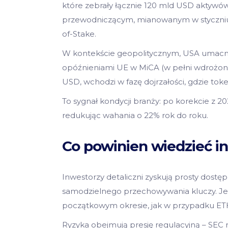
które zebrały łącznie 120 mld USD aktyw
przewodniczącym, mianowanym w styczniu 2
of-Stake.
W kontekście geopolitycznym, USA umacniaj
opóźnieniami UE w MiCA (w pełni wdrożone w
USD, wchodzi w fazę dojrzałości, gdzie tok
To sygnał kondycji branży: po korekcie z 202
redukując wahania o 22% rok do roku.
Co powinien wiedzieć i
Inwestorzy detaliczni zyskują prosty dost
samodzielnego przechowywania kluczy. J
początkowym okresie, jak w przypadku ET
Ryzyka obejmują presję regulacyjną – SEC