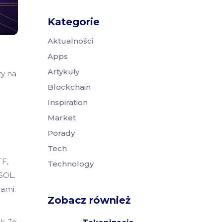
Kategorie
Aktualności
Apps
Artykuły
ty na
Blockchain
Inspiration
Market
Porady
Tech
TF,
Technology
SOL.
rami.
Zobacz również
k. To