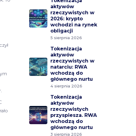
Tokenizacja
aktywów
rzeczywistych w
2026: krypto
wchodzi na rynek
obligacji
5 sierpnia 2026
czył
Tokenizacja
aktywów
rzeczywistych w
natarciu: RWA
wchodzą do
nym
głównego nurtu
ż
4 sierpnia 2026
.
Tokenizacja
C
aktywów
rzeczywistych
rało
przyspiesza. RWA
wchodzą do
głównego nurtu
3 sierpnia 2026