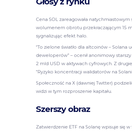
Głosy z rynku
Cena SOL zareagowała natychmiastowym sk
wolumenem obrotu przekraczającym 15 mld
sygnalizując efekt halo.
“To zielone światło dla altcoinów – Solana 
deweloperów” – ocenił anonimowy starszy
2 mld USD w aktywach cyfrowych. Z drugiej s
“Ryzyko koncentracji walidatorów na Solani
Społeczność na X (dawniej Twitter) podzielił
widzi w tym rozproszenie kapitału.
Szerszy obraz
Zatwierdzenie ETF na Solanę wpisuje się w 