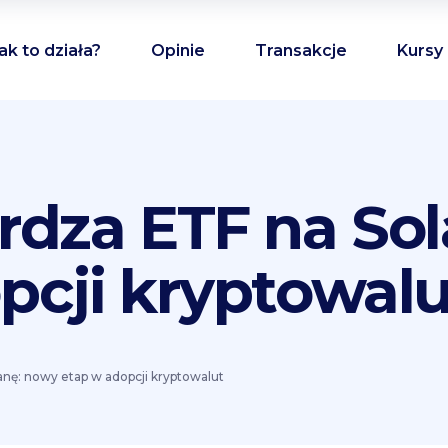
ak to działa?
Opinie
Transakcje
Kursy
rdza ETF na So
pcji kryptowalu
anę: nowy etap w adopcji kryptowalut