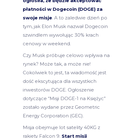
ogłosiła, że będzie akceptować
płatności w Dogecoin (DOGE) za
swoje misje
. A to zaledwie dzień po
tym, jak Elon Musk nazwał Dogecoin
szwindlem wywołując 30% krach
cenowy w weekend.
Czy Musk próbuje celowo wpływa na
rynek? Może tak, a może nie!
Cokolwiek to jest, ta wiadomość jest
dość ekscytująca dla wszystkich
inwestorów DOGE. Ogłoszenie
dotyczące “Misji DOGE-1 na Księżyc”
zostało wydane przez Geometric
Energy Corporation (GEC).
Misja obejmuje lot satelity 40KG z
rakiety Falcon 9.
Start misji