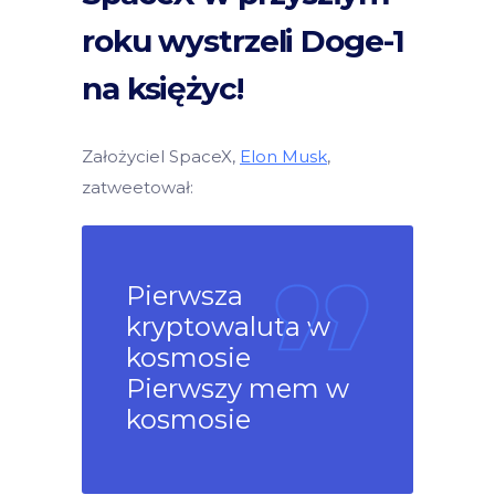
roku wystrzeli Doge-1
na księżyc!
Założyciel SpaceX,
Elon Musk
,
zatweetował:
Pierwsza
kryptowaluta w
kosmosie
Pierwszy mem w
kosmosie