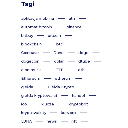
Tagi
aplikacja mobilna
ath
automat bitcoin
binance
bitbay
bitcoin
blockchain
btc
Coinbase
Dane
doge
dogecoin
dolar
dtube
elon musk
ETF
eth
Ethereum
etherum
giełda
Giełda Krypto
giełda kryptowalut
handel
ico
klucze
kryptobot
kryptowaluty
kurs xrp
LUNA
news
nft