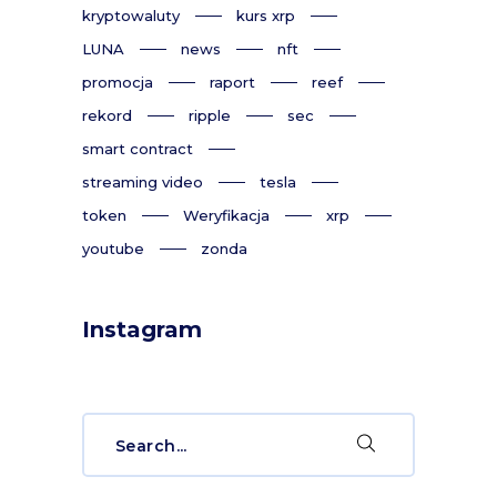
kryptowaluty
kurs xrp
LUNA
news
nft
promocja
raport
reef
rekord
ripple
sec
smart contract
streaming video
tesla
token
Weryfikacja
xrp
youtube
zonda
Instagram
Search
for: