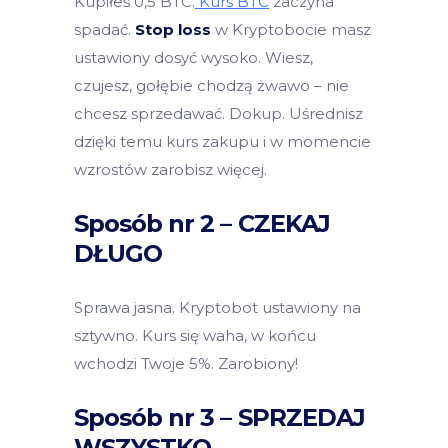
Kupiłeś 0,5 BTC.
Kurs BTC
zaczyna
spadać.
Stop loss
w Kryptobocie masz
ustawiony dosyć wysoko. Wiesz,
czujesz, gołębie chodzą żwawo – nie
chcesz sprzedawać. Dokup. Uśrednisz
dzięki temu kurs zakupu i w momencie
wzrostów zarobisz więcej.
Sposób nr 2 – CZEKAJ
DŁUGO
Sprawa jasna. Kryptobot ustawiony na
sztywno. Kurs się waha, w końcu
wchodzi Twoje 5%. Zarobiony!
Sposób nr 3 – SPRZEDAJ
WSZYSTKO