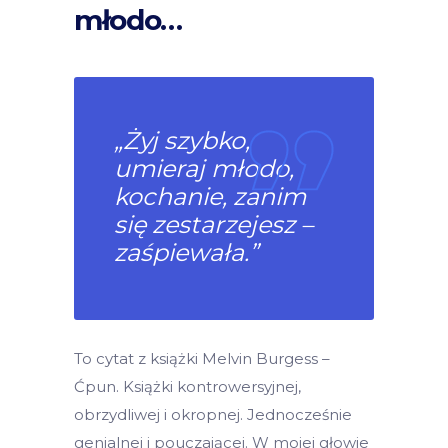
młodo…
„Żyj szybko,
umieraj młodo,
kochanie, zanim
się zestarzejesz –
zaśpiewała.”
To cytat z książki Melvin Burgess –
Ćpun. Książki kontrowersyjnej,
obrzydliwej i okropnej. Jednocześnie
genialnej i pouczającej. W mojej głowie