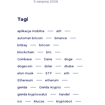
5 sierpnia 2026
Tagi
aplikacja mobilna
ath
automat bitcoin
binance
bitbay
bitcoin
blockchain
btc
Coinbase
Dane
doge
dogecoin
dolar
dtube
elon musk
ETF
eth
Ethereum
etherum
giełda
Giełda Krypto
giełda kryptowalut
handel
ico
klucze
kryptobot