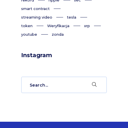
rekord
ripple
sec
smart contract
streaming video
tesla
token
Weryfikacja
xrp
youtube
zonda
Instagram
Search
for: