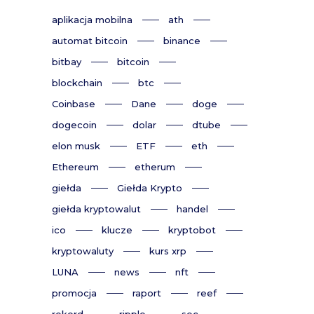
aplikacja mobilna
ath
automat bitcoin
binance
bitbay
bitcoin
blockchain
btc
Coinbase
Dane
doge
dogecoin
dolar
dtube
elon musk
ETF
eth
Ethereum
etherum
giełda
Giełda Krypto
giełda kryptowalut
handel
ico
klucze
kryptobot
kryptowaluty
kurs xrp
LUNA
news
nft
promocja
raport
reef