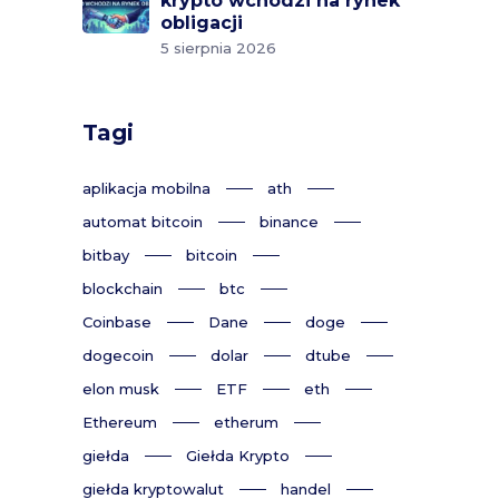
krypto wchodzi na rynek
obligacji
5 sierpnia 2026
Tagi
aplikacja mobilna
ath
automat bitcoin
binance
bitbay
bitcoin
blockchain
btc
Coinbase
Dane
doge
dogecoin
dolar
dtube
elon musk
ETF
eth
Ethereum
etherum
giełda
Giełda Krypto
giełda kryptowalut
handel