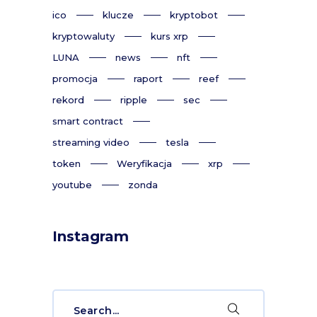
ico
klucze
kryptobot
kryptowaluty
kurs xrp
LUNA
news
nft
promocja
raport
reef
rekord
ripple
sec
smart contract
streaming video
tesla
token
Weryfikacja
xrp
youtube
zonda
Instagram
Search
for: