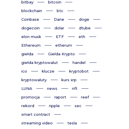
bitbay
bitcoin
blockchain
btc
Coinbase
Dane
doge
dogecoin
dolar
dtube
elon musk
ETF
eth
Ethereum
etherum
giełda
Giełda Krypto
giełda kryptowalut
handel
ico
klucze
kryptobot
kryptowaluty
kurs xrp
LUNA
news
nft
promocja
raport
reef
rekord
ripple
sec
smart contract
streaming video
tesla