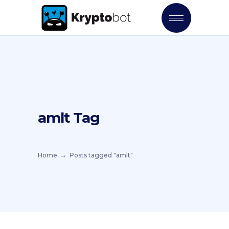
amlt Tag
Home
Posts tagged "amlt"