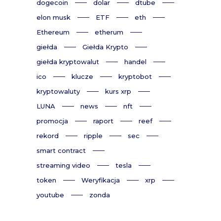
dogecoin
dolar
dtube
elon musk
ETF
eth
Ethereum
etherum
giełda
Giełda Krypto
giełda kryptowalut
handel
ico
klucze
kryptobot
kryptowaluty
kurs xrp
LUNA
news
nft
promocja
raport
reef
rekord
ripple
sec
smart contract
streaming video
tesla
token
Weryfikacja
xrp
youtube
zonda