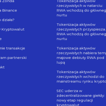
a Zonda
Tokenizacja aktywów
rzeczywistych w natarciu:
a Binance
RWA wchodzą do główne
nurtu
o działa?
Tokenizacja aktywów
 Kryptowalut
rzeczywistych przyspiesza.
RWA wchodzą do główne
e
nurtu
nie transakcje
Tokenizacja aktywów
rzeczywistych nabiera tem
am partnerski
majowe debiuty RWA pod
lupą
akt
Tokenizacja aktywów
rzeczywistych wchodzi do
mainstreamu rynku krypt
SEC uderza w
zdecentralizowane giełdy:
nowy etap regulacji
kryptowalut