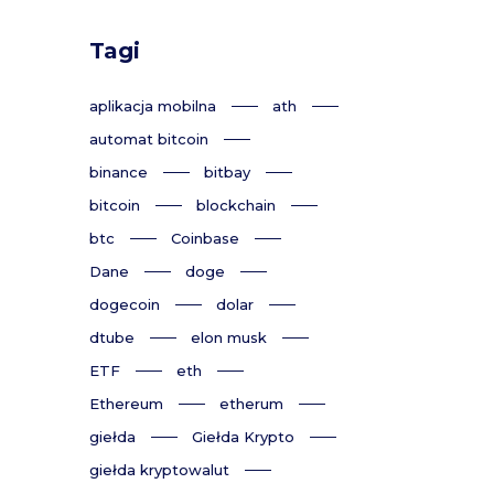
Tagi
aplikacja mobilna
ath
automat bitcoin
binance
bitbay
bitcoin
blockchain
btc
Coinbase
Dane
doge
dogecoin
dolar
dtube
elon musk
ETF
eth
Ethereum
etherum
giełda
Giełda Krypto
giełda kryptowalut