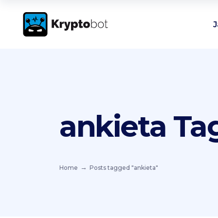
J
ankieta Ta
Home
Posts tagged "ankieta"