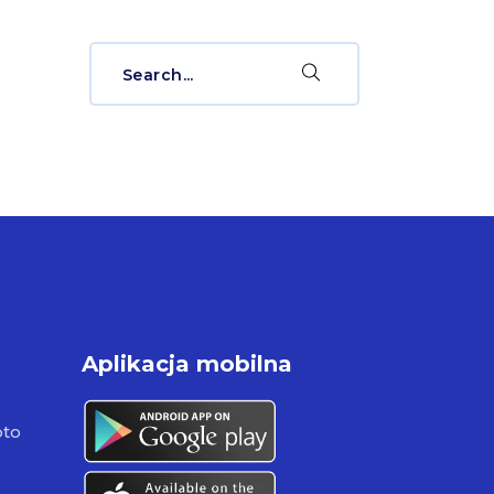
Search
for:
Aplikacja mobilna
pto