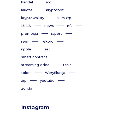
handel
ico
klucze
kryptobot
kryptowaluty
kurs xrp
LUNA
news
nft
promocja
raport
reef
rekord
ripple
sec
smart contract
streaming video
tesla
token
Weryfikacja
xrp
youtube
zonda
Instagram