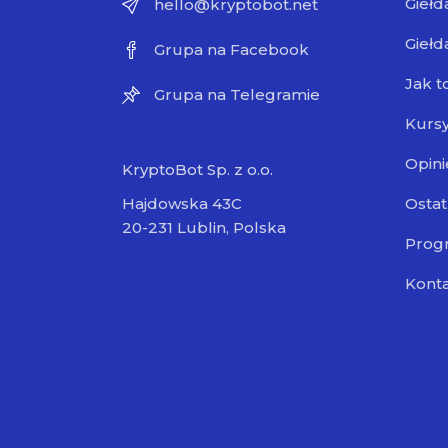
Giełd
hello@kryptobot.net
Giełd
Grupa na Facebook
Jak t
Grupa na Telegramie
Kursy
Opini
KryptoBot Sp. z o.o.
Ostat
Hajdowska 43C
20-231 Lublin, Polska
Progr
Kont