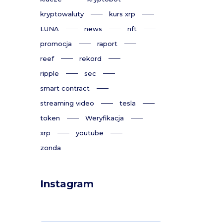
kryptowaluty
kurs xrp
LUNA
news
nft
promocja
raport
reef
rekord
ripple
sec
smart contract
streaming video
tesla
token
Weryfikacja
xrp
youtube
zonda
Instagram