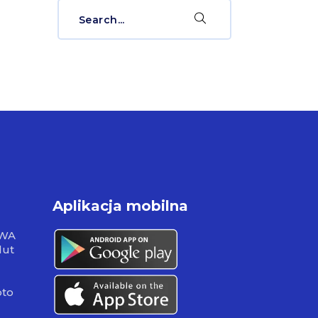
Search
for:
Aplikacja mobilna
RWA
lut
pto