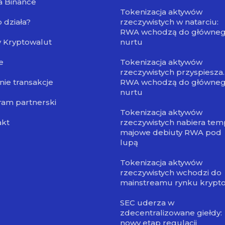
a Binance
Tokenizacja aktywów
o działa?
rzeczywistych w natarciu:
RWA wchodzą do główne
 Kryptowalut
nurtu
e
Tokenizacja aktywów
rzeczywistych przyspiesza.
nie transakcje
RWA wchodzą do główne
nurtu
am partnerski
Tokenizacja aktywów
akt
rzeczywistych nabiera tem
majowe debiuty RWA pod
lupą
Tokenizacja aktywów
rzeczywistych wchodzi do
mainstreamu rynku krypt
SEC uderza w
zdecentralizowane giełdy:
nowy etap regulacji