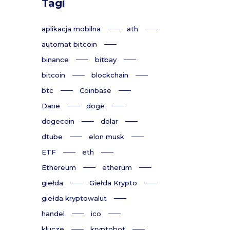
Tagi
aplikacja mobilna
ath
automat bitcoin
binance
bitbay
bitcoin
blockchain
btc
Coinbase
Dane
doge
dogecoin
dolar
dtube
elon musk
ETF
eth
Ethereum
etherum
giełda
Giełda Krypto
giełda kryptowalut
handel
ico
klucze
kryptobot