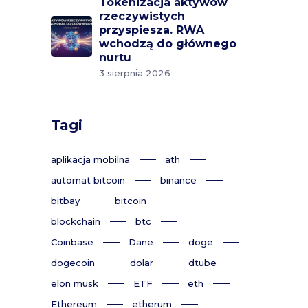
Tokenizacja aktywów
rzeczywistych
przyspiesza. RWA
wchodzą do głównego
nurtu
3 sierpnia 2026
Tagi
aplikacja mobilna
ath
automat bitcoin
binance
bitbay
bitcoin
blockchain
btc
Coinbase
Dane
doge
dogecoin
dolar
dtube
elon musk
ETF
eth
Ethereum
etherum