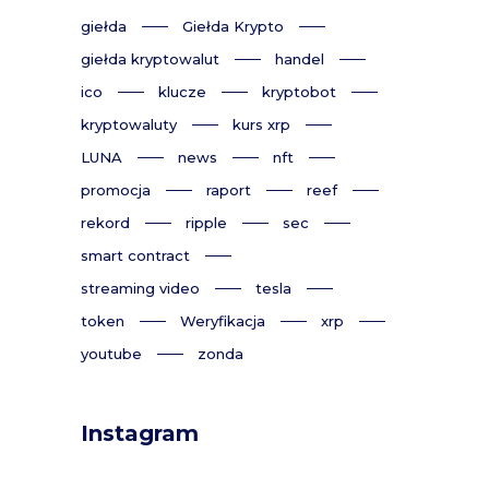
giełda
Giełda Krypto
giełda kryptowalut
handel
ico
klucze
kryptobot
kryptowaluty
kurs xrp
LUNA
news
nft
promocja
raport
reef
rekord
ripple
sec
smart contract
streaming video
tesla
token
Weryfikacja
xrp
youtube
zonda
Instagram