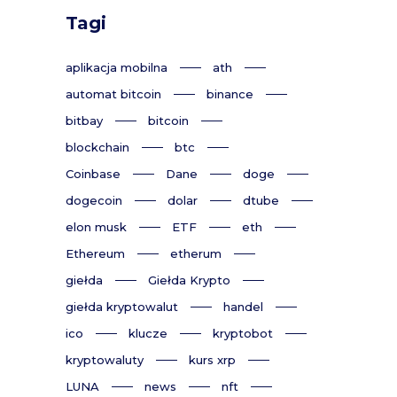
Tagi
aplikacja mobilna
ath
automat bitcoin
binance
bitbay
bitcoin
blockchain
btc
Coinbase
Dane
doge
dogecoin
dolar
dtube
elon musk
ETF
eth
Ethereum
etherum
giełda
Giełda Krypto
giełda kryptowalut
handel
ico
klucze
kryptobot
kryptowaluty
kurs xrp
LUNA
news
nft