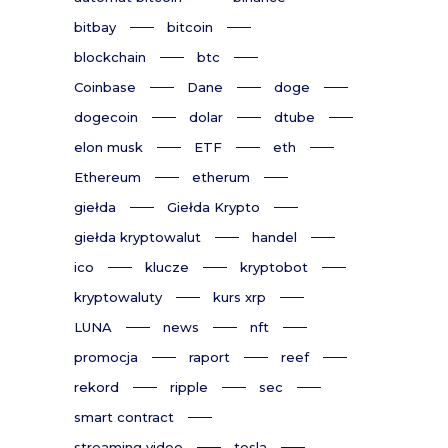
bitbay
bitcoin
blockchain
btc
Coinbase
Dane
doge
dogecoin
dolar
dtube
elon musk
ETF
eth
Ethereum
etherum
giełda
Giełda Krypto
giełda kryptowalut
handel
ico
klucze
kryptobot
kryptowaluty
kurs xrp
LUNA
news
nft
promocja
raport
reef
rekord
ripple
sec
smart contract
streaming video
tesla