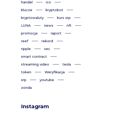
handel
ico
klucze
kryptobot
kryptowaluty
kurs xrp
LUNA
news
nft
promocja
raport
reef
rekord
ripple
sec
smart contract
streaming video
tesla
token
Weryfikacja
xrp
youtube
zonda
Instagram