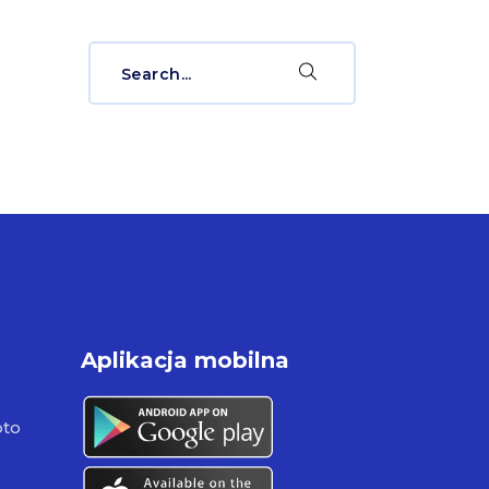
Search
for:
Aplikacja mobilna
pto