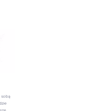
e sobą
dzie
sze.