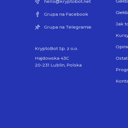
Giełd
hello@kryptobot.net
Giełd
Grupa na Facebook
Jak t
Grupa na Telegramie
Kursy
Opini
KryptoBot Sp. z o.o.
Ostat
Hajdowska 43C
20-231 Lublin, Polska
Progr
Kont