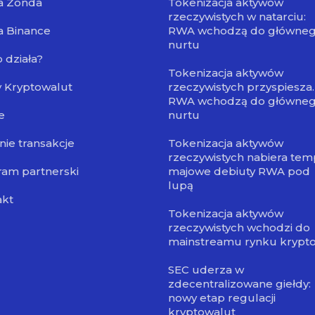
a Zonda
Tokenizacja aktywów
rzeczywistych w natarciu:
a Binance
RWA wchodzą do główne
nurtu
o działa?
Tokenizacja aktywów
 Kryptowalut
rzeczywistych przyspiesza.
RWA wchodzą do główne
e
nurtu
nie transakcje
Tokenizacja aktywów
rzeczywistych nabiera tem
am partnerski
majowe debiuty RWA pod
lupą
akt
Tokenizacja aktywów
rzeczywistych wchodzi do
mainstreamu rynku krypt
SEC uderza w
zdecentralizowane giełdy:
nowy etap regulacji
kryptowalut