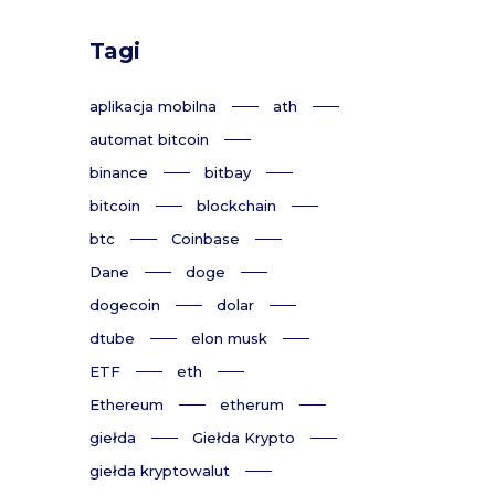
Tagi
aplikacja mobilna
ath
automat bitcoin
binance
bitbay
bitcoin
blockchain
btc
Coinbase
Dane
doge
dogecoin
dolar
dtube
elon musk
ETF
eth
Ethereum
etherum
giełda
Giełda Krypto
giełda kryptowalut