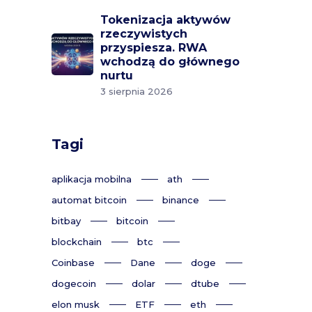
Tokenizacja aktywów
rzeczywistych
przyspiesza. RWA
wchodzą do głównego
nurtu
3 sierpnia 2026
Tagi
aplikacja mobilna
ath
automat bitcoin
binance
bitbay
bitcoin
blockchain
btc
Coinbase
Dane
doge
dogecoin
dolar
dtube
elon musk
ETF
eth