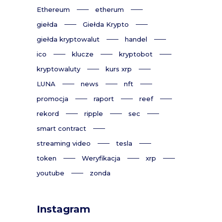
Ethereum
etherum
giełda
Giełda Krypto
giełda kryptowalut
handel
ico
klucze
kryptobot
kryptowaluty
kurs xrp
LUNA
news
nft
promocja
raport
reef
rekord
ripple
sec
smart contract
streaming video
tesla
token
Weryfikacja
xrp
youtube
zonda
Instagram