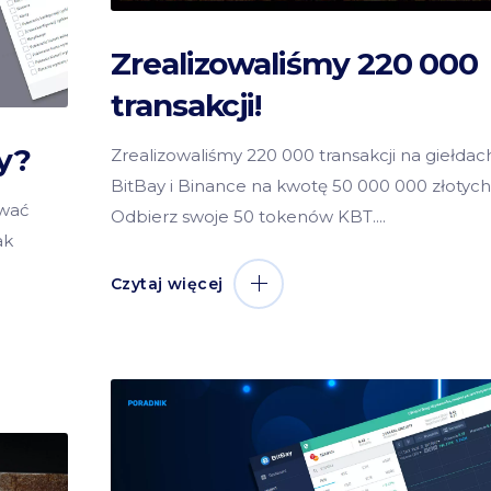
Zrealizowaliśmy 220 000
transakcji!
ay?
Zrealizowaliśmy 220 000 transakcji na giełdac
BitBay i Binance na kwotę 50 000 000 złotych
wać
Odbierz swoje 50 tokenów KBT.
ak
Czytaj więcej