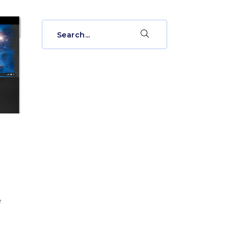
Search
for:
e