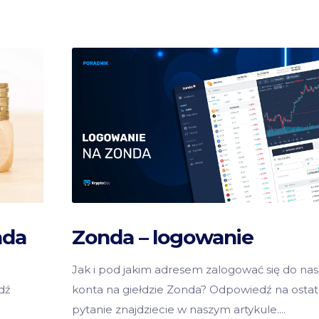
nda
Zonda – logowanie
Jak i pod jakim adresem zalogować się do na
dź
konta na giełdzie Zonda? Odpowiedź na ostat
pytanie znajdziecie w naszym artykule.