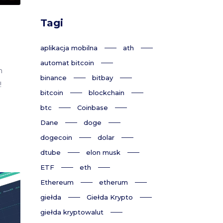
Tagi
aplikacja mobilna
ath
automat bitcoin
h
binance
bitbay
!
bitcoin
blockchain
btc
Coinbase
Dane
doge
dogecoin
dolar
dtube
elon musk
ETF
eth
Ethereum
etherum
giełda
Giełda Krypto
giełda kryptowalut