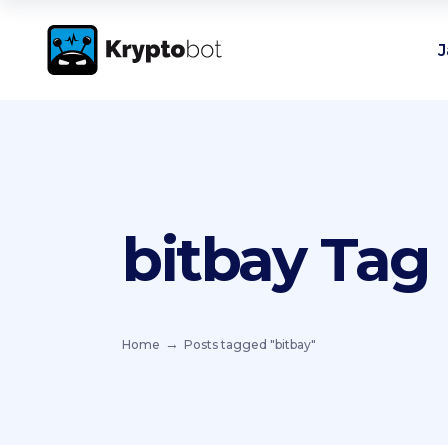
J
bitbay Tag
Home
Posts tagged "bitbay"