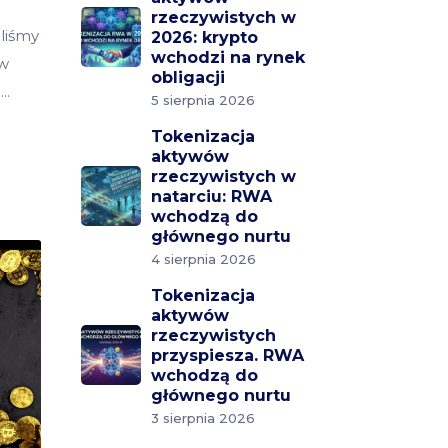
rzeczywistych w
liśmy
2026: krypto
wchodzi na rynek
 w
obligacji
.
5 sierpnia 2026
Tokenizacja
aktywów
rzeczywistych w
natarciu: RWA
wchodzą do
głównego nurtu
4 sierpnia 2026
Tokenizacja
aktywów
rzeczywistych
przyspiesza. RWA
wchodzą do
głównego nurtu
3 sierpnia 2026