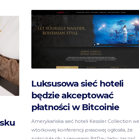
Luksusowa sieć hoteli
będzie akceptować
płatności w Bitcoinie
ysku
Amerykańska sieć hoteli Kessler Collection w
wtorkowej konferencji prasowej ogłosiła, że
połączyła siły z serwisem BitPay żeby zacząć