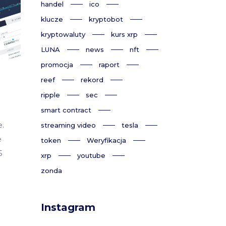
handel
ico
klucze
kryptobot
kryptowaluty
kurs xrp
LUNA
news
nft
promocja
raport
reef
rekord
ripple
sec
smart contract
e.
streaming video
tesla
e
token
Weryfikacja
5
xrp
youtube
zonda
Instagram