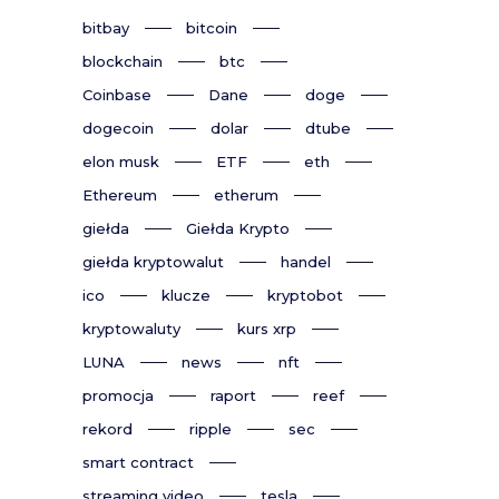
bitbay
bitcoin
blockchain
btc
Coinbase
Dane
doge
dogecoin
dolar
dtube
elon musk
ETF
eth
Ethereum
etherum
giełda
Giełda Krypto
giełda kryptowalut
handel
ico
klucze
kryptobot
kryptowaluty
kurs xrp
LUNA
news
nft
promocja
raport
reef
rekord
ripple
sec
smart contract
streaming video
tesla