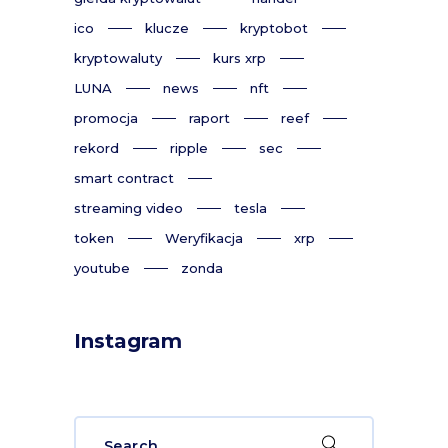
ico
klucze
kryptobot
kryptowaluty
kurs xrp
LUNA
news
nft
promocja
raport
reef
rekord
ripple
sec
smart contract
streaming video
tesla
token
Weryfikacja
xrp
youtube
zonda
Instagram
Search