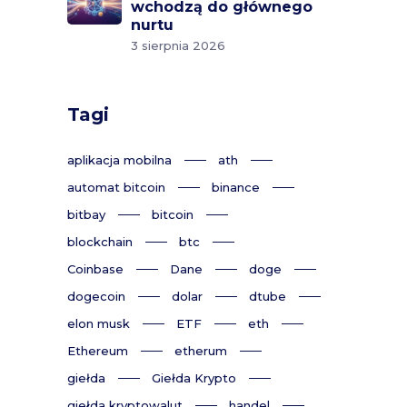
wchodzą do głównego
nurtu
3 sierpnia 2026
Tagi
aplikacja mobilna
ath
automat bitcoin
binance
bitbay
bitcoin
blockchain
btc
Coinbase
Dane
doge
dogecoin
dolar
dtube
elon musk
ETF
eth
Ethereum
etherum
giełda
Giełda Krypto
giełda kryptowalut
handel