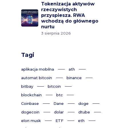
Tokenizacja aktywów
rzeczywistych
przyspiesza. RWA
wchodzą do głównego
nurtu
3 sierpnia 2026
Tagi
aplikacja mobilna
ath
automat bitcoin
binance
bitbay
bitcoin
blockchain
btc
Coinbase
Dane
doge
dogecoin
dolar
dtube
elon musk
ETF
eth