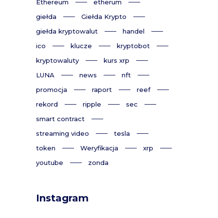
Ethereum
etherum
giełda
Giełda Krypto
giełda kryptowalut
handel
ico
klucze
kryptobot
kryptowaluty
kurs xrp
LUNA
news
nft
promocja
raport
reef
rekord
ripple
sec
smart contract
streaming video
tesla
token
Weryfikacja
xrp
youtube
zonda
Instagram