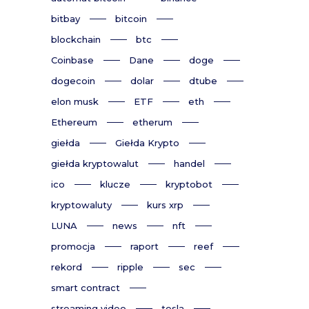
bitbay
bitcoin
blockchain
btc
Coinbase
Dane
doge
dogecoin
dolar
dtube
elon musk
ETF
eth
Ethereum
etherum
giełda
Giełda Krypto
giełda kryptowalut
handel
ico
klucze
kryptobot
kryptowaluty
kurs xrp
LUNA
news
nft
promocja
raport
reef
rekord
ripple
sec
smart contract
streaming video
tesla