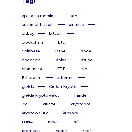
Tagi
aplikacja mobilna
ath
automat bitcoin
binance
bitbay
bitcoin
blockchain
btc
Coinbase
Dane
doge
dogecoin
dolar
dtube
elon musk
ETF
eth
Ethereum
etherum
giełda
Giełda Krypto
giełda kryptowalut
handel
ico
klucze
kryptobot
kryptowaluty
kurs xrp
LUNA
news
nft
promocja
raport
reef