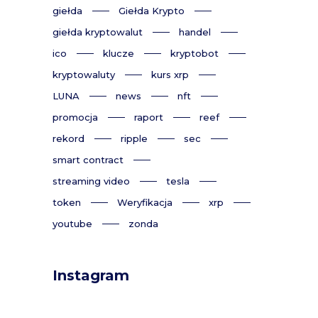
giełda
Giełda Krypto
giełda kryptowalut
handel
ico
klucze
kryptobot
kryptowaluty
kurs xrp
LUNA
news
nft
promocja
raport
reef
rekord
ripple
sec
smart contract
streaming video
tesla
token
Weryfikacja
xrp
youtube
zonda
Instagram