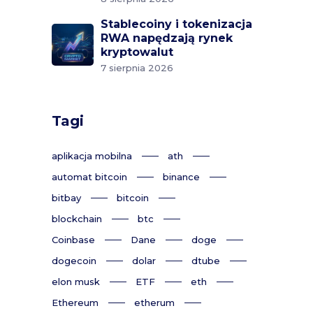
Stablecoiny i tokenizacja
RWA napędzają rynek
kryptowalut
7 sierpnia 2026
Tagi
aplikacja mobilna
ath
automat bitcoin
binance
bitbay
bitcoin
blockchain
btc
Coinbase
Dane
doge
dogecoin
dolar
dtube
elon musk
ETF
eth
Ethereum
etherum